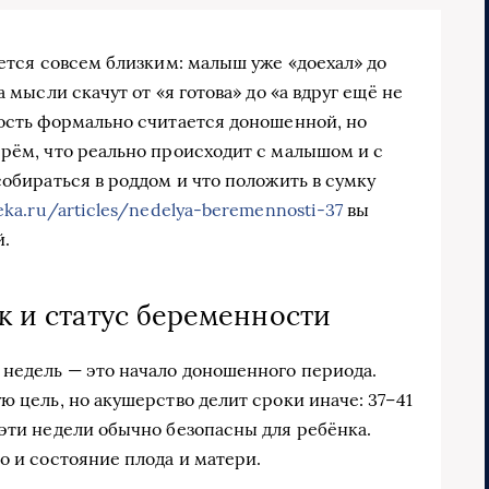
жется совсем близким: малыш уже «доехал» до
 мысли скачут от «я готова» до «а вдруг ещё не
ность формально считается доношенной, но
ерём, что реально происходит с малышом и с
собираться в роддом и что положить в сумку
eka.ru/articles/nedelya-beremennosti-37
вы
й.
ок и статус беременности
недель — это начало доношенного периода.
ю цель, но акушерство делит сроки иначе: 37–41
 эти недели обычно безопасны для ребёнка.
о и состояние плода и матери.