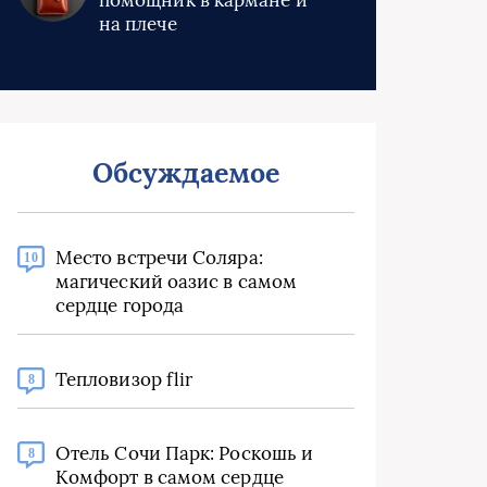
помощник в кармане и
на плече
Обсуждаемое
Место встречи Соляра:
10
магический оазис в самом
сердце города
Тепловизор flir
8
Отель Сочи Парк: Роскошь и
8
Комфорт в самом сердце