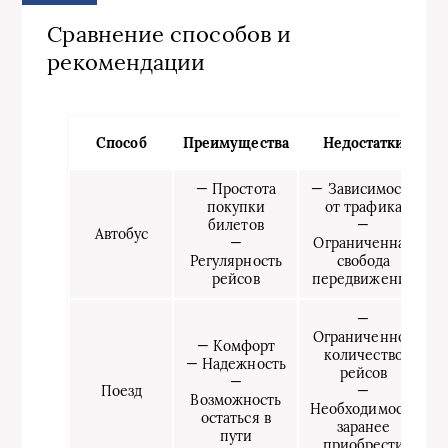
Сравнение способов и
рекомендации
Способ
Преимущества
Недостатки
— Простота
— Зависимость
покупки
от трафика
билетов
—
Автобус
—
Ограниченная
Регулярность
свобода
рейсов
передвижения
—
Ограниченное
— Комфорт
количество
— Надежность
рейсов
—
Поезд
—
Возможность
Необходимость
остаться в
заранее
пути
приобрести