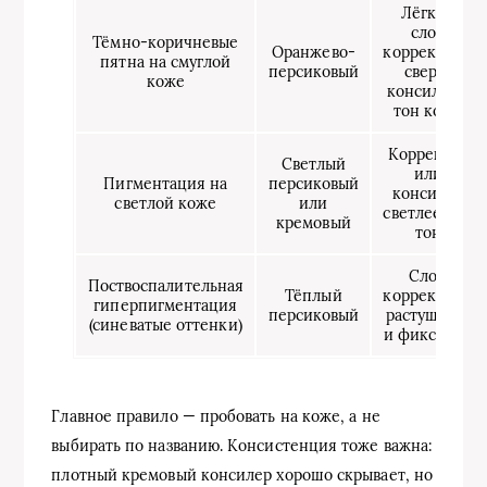
Лёгкий
слой
Тёмно-коричневые
Оранжево-
корректора,
пятна на смуглой
персиковый
сверху
коже
консилер в
тон кожи
Корректор
Светлый
или
Пигментация на
персиковый
консилер
светлой коже
или
светлее на 1
кремовый
тон
Слой
Поствоспалительная
Тёплый
корректора,
гиперпигментация
персиковый
растушёвка
(синеватые оттенки)
и фиксация
Главное правило — пробовать на коже, а не
выбирать по названию. Консистенция тоже важна:
плотный кремовый консилер хорошо скрывает, но