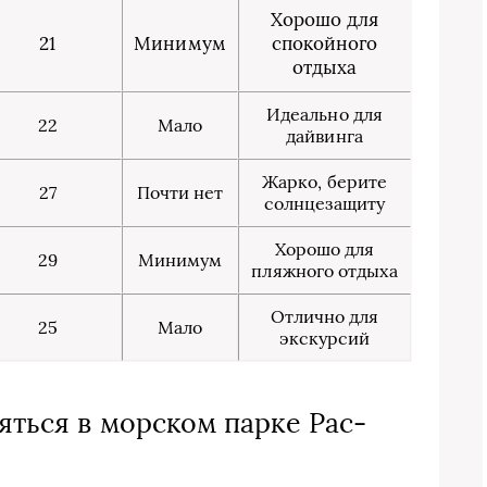
Хорошо для
21
Минимум
спокойного
отдыха
Идеально для
22
Мало
дайвинга
Жарко, берите
27
Почти нет
солнцезащиту
Хорошо для
29
Минимум
пляжного отдыха
Отлично для
25
Мало
экскурсий
яться в морском парке Рас-