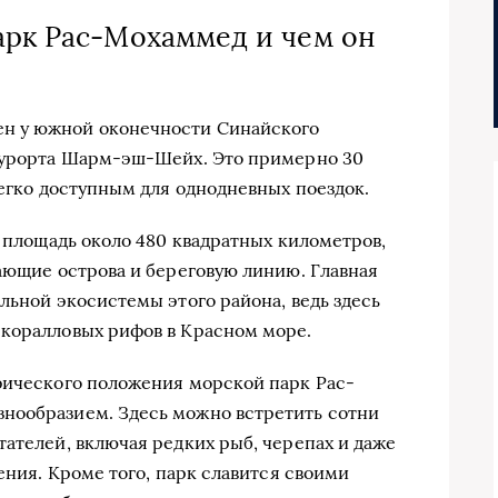
арк Рас-Мохаммед и чем он
н у южной оконечности Синайского
 курорта Шарм-эш-Шейх. Это примерно 30
легко доступным для однодневных поездок.
т площадь около 480 квадратных километров,
гающие острова и береговую линию. Главная
льной экосистемы этого района, ведь здесь
 коралловых рифов в Красном море.
фического положения морской парк Рас-
нообразием. Здесь можно встретить сотни
тателей, включая редких рыб, черепах и даже
вения. Кроме того, парк славится своими