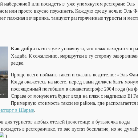
ой набережной или посидеть в уже упомянутом ресторане Эль
чном или просто вкусно поужинать. Каждую среду ночью Эль Ф
чет пляжная вечеринка, танцуют разгоряченные туристы и мес
Как добраться:
я уже упомянула, что пляж находится в р
Хадаба. К сожалению, маршрутки в ту сторону заворачива
редко.
Проще всего поймать такси и сказать водителю: «Эль Фан
Когда окажетесь на месте, перед вами должен быть монум
посвященный погибшим в авиакатастрофе 2004 года (на фо
Справа от монумента будет вход на пляж с надписью El Fa
Примерную стоимость такси из района, где располагается
анспорт в Шарме
.
в для туристов любых отелей (полотенце и бутылочка воды
 посидеть в ресторанчике, то вас пустят бесплатно, но не думай