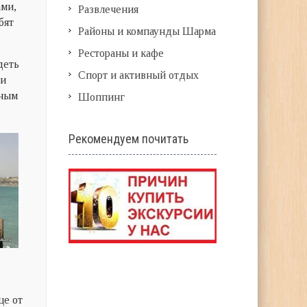
ами,
Развлечения
бят
Районы и компаунды Шарма
Рестораны и кафе
деть
Спорт и активный отдых
 и
дным
Шоппинг
Рекомендуем почитать
це от