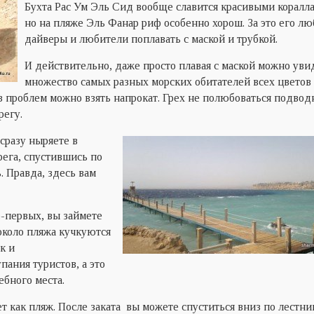
Бухта Рас Ум Эль Сид вообще славится красивыми коралл
но на пляже Эль Фанар риф особенно хорош. За это его лю
дайверы и любители поплавать с маской и трубкой.
И действительно, даже просто плавая с маской можно уви
множество самых разных морских обитателей всех цветов
без проблем можно взять напрокат. Грех не полюбоваться подво
регу.
 сразу ныряете в
рега, спустившись по
. Правда, здесь вам
-первых, вы займете
 около пляжа кучкуются
к и
ания туристов, а это
бного места.
т как пляж. После заката вы можете спуститься вниз по лестни