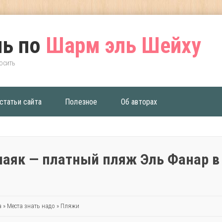
ь по
Шарм эль Шейху
росить
статьи сайта
Полезное
Об авторах
аяк — платный пляж Эль Фанар в
а
»
Места знать надо
»
Пляжи