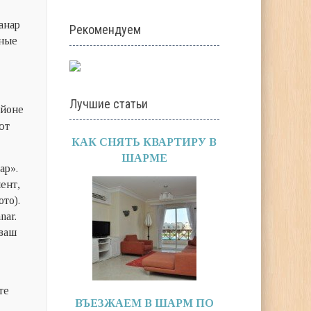
анар
Рекомендуем
тные
Лучшие статьи
айоне
ют
КАК СНЯТЬ КВАРТИРУ В
ШАРМЕ
ар».
ент,
то).
nar.
 ваш
те
ВЪЕЗЖАЕМ В ШАРМ ПО