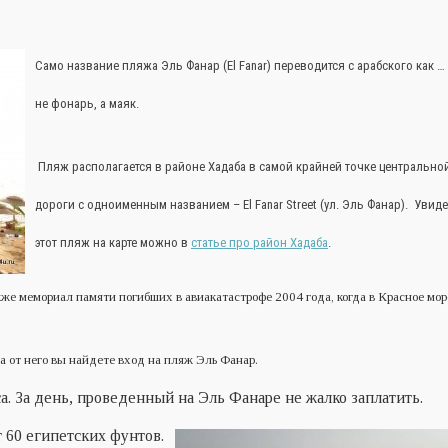
Само название пляжа Эль Фанар (El Fanar) переводится с арабского как … 
не фонарь, а маяк.
Пляж располагается в районе Хадаба в самой крайней точке центрально
дороги с одноименным названием – El Fanar Street (ул. Эль Фанар). Увид
этот пляж на карте можно в
статье про район Хадаба
.
кже мемориал памяти погибших в авиакатастрофе 2004 года, когда в Красное мор
 от него вы найдете вход на пляж Эль Фанар.
а. За день, проведенный на Эль Фанаре не жалко заплатить.
т 60 египетских фунтов.