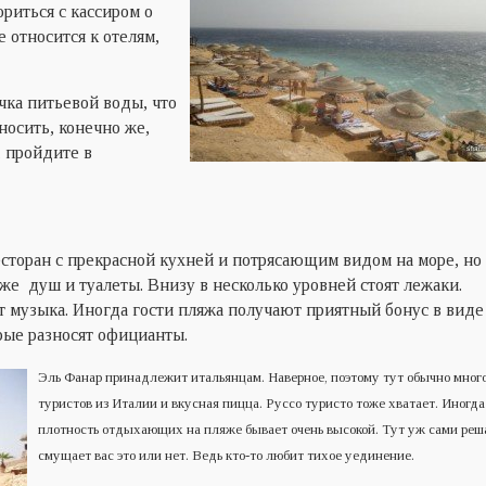
риться с кассиром о
е относится к отелям,
чка питьевой воды, что
носить, конечно же,
, пройдите в
есторан с прекрасной кухней и потрясающим видом на море, но
е душ и туалеты. Внизу в несколько уровней стоят лежаки.
т музыка. Иногда гости пляжа получают приятный бонус в виде
рые разносят официанты.
Эль Фанар принадлежит итальянцам. Наверное, поэтому тут обычно мног
туристов из Италии и вкусная пицца. Руссо туристо тоже хватает. Иногда
плотность отдыхающих на пляже бывает очень высокой. Тут уж сами реш
смущает вас это или нет. Ведь кто-то любит тихое уединение.