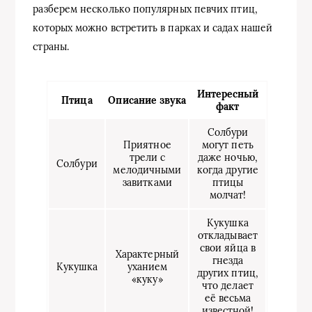
разберем несколько популярных певчих птиц,
которых можно встретить в парках и садах нашей
страны.
Интересный
Птица
Описание звука
факт
Солбури
Приятное
могут петь
трели с
даже ночью,
Солбури
мелодичными
когда другие
завитками
птицы
молчат!
Кукушка
откладывает
свои яйца в
Характерный
гнезда
Кукушка
уханием
других птиц,
«куку»
что делает
её весьма
известной!