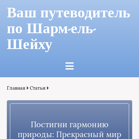
Ваш путеводитель
по Шарм-ель-
Шейху
Главная
Статьи
Постигни гармонию
природы: Прекрасный мир