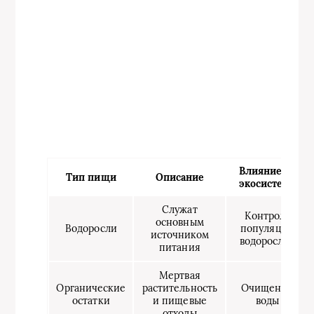
Влияние на
Тип пищи
Описание
экосистему
Служат
Контроль
основным
Водоросли
популяции
источником
водорослей
питания
Мертвая
Органические
растительность
Очищение
остатки
и пищевые
воды
отходы