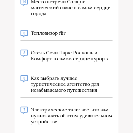
Место встречи Соляра:
10
магический оазис в самом сердце
города
Тепловизор flir
8
Отель Сочи Парк: Роскошь и
8
Комфорт в самом сердце курорта
Как выбрать лучшее
8
туристическое агентство для
незабываемого путешествия
Электрические тали: всё, что вам
7
нужно знать об этом удивительном
устройстве