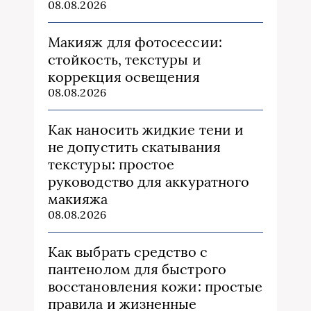
08.08.2026
Макияж для фотосессии:
стойкость, текстуры и
коррекция освещения
08.08.2026
Как наносить жидкие тени и
не допустить скатывания
текстуры: простое
руководство для аккуратного
макияжа
08.08.2026
Как выбрать средство с
пантенолом для быстрого
восстановления кожи: простые
правила и жизненные