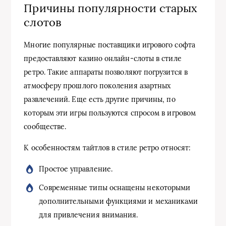
Причины популярности старых
слотов
Многие популярные поставщики игрового софта
предоставляют казино онлайн-слоты в стиле
ретро. Такие аппараты позволяют погрузится в
атмосферу прошлого поколения азартных
развлечений. Еще есть другие причины, по
которым эти игры пользуются спросом в игровом
сообществе.
К особенностям тайтлов в стиле ретро относят:
Простое управление.
Современные типы оснащены некоторыми
дополнительными функциями и механиками
для привлечения внимания.