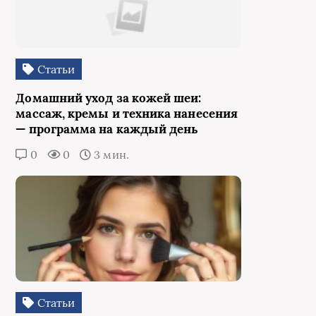
Статьи
Домашний уход за кожей шеи:
массаж, кремы и техника нанесения
— программа на каждый день
0
0
3 мин.
Статьи