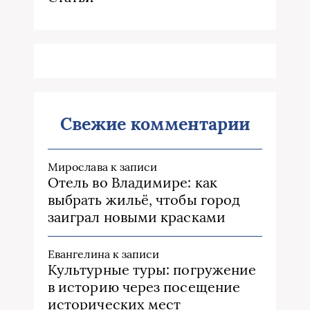
Свежие комментарии
Мирослава
к записи
Отель во Владимире: как
выбрать жильё, чтобы город
заиграл новыми красками
Евангелина
к записи
Культурные туры: погружение
в историю через посещение
исторических мест