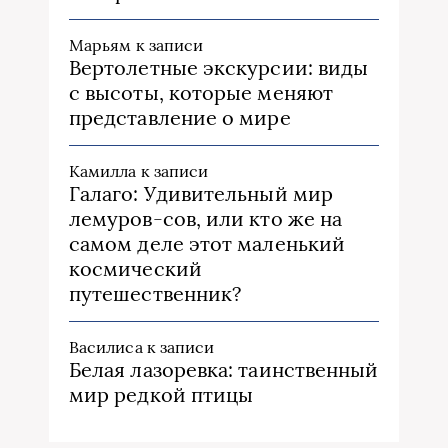
Марьям
к записи
Вертолетные экскурсии: виды
с высоты, которые меняют
представление о мире
Камилла
к записи
Галаго: Удивительный мир
лемуров-сов, или кто же на
самом деле этот маленький
космический
путешественник?
Василиса
к записи
Белая лазоревка: таинственный
мир редкой птицы