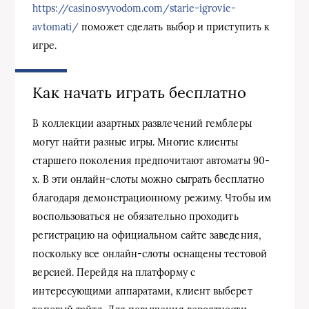
https://casinosvyvodom.com/starie-igrovie-
avtomati/
поможет сделать выбор и приступить к
игре.
Как начать играть бесплатно
В коллекции азартных развлечений гемблеры
могут найти разные игры. Многие клиенты
старшего поколения предпочитают автоматы 90-
х. В эти онлайн-слоты можно сыграть бесплатно
благодаря демонстрационному режиму. Чтобы им
воспользоваться не обязательно проходить
регистрацию на официальном сайте заведения,
поскольку все онлайн-слоты оснащены тестовой
версией. Перейдя на платформу с
интересующими аппаратами, клиент выберет