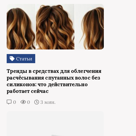
Статьи
Тренды в средствах для облегчения
расчёсывания спутанных волос без
силиконов: что действительно
работает сейчас
0
0
3 мин.