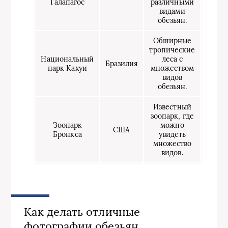
Галапагос
различными
видами
обезьян.
Обширные
тропические
Национальный
леса с
Бразилия
парк Кахуи
множеством
видов
обезьян.
Известный
зоопарк, где
Зоопарк
можно
США
Бронкса
увидеть
множество
видов.
Как делать отличные
фотографии обезьян