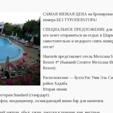
САМАЯ НИЗКАЯ ЦЕНА на бронирова
номера БЕЗ ТУРОПЕРАТОРА!
СПЕЦИАЛЬНОЕ ПРЕДЛОЖЕНИЕ для т
кто хочет отправиться на отдых в Шар
самостоятельно и недорого снять номер
отеле!
Sharm4u представляет отель Mexicana 
Resort 4* (бывший Creative Mexicana S
Resort):
Расположение — бухта Рас Умм Эль Си
район Хадаба.
Вторая линия.
егории Standard (станрдарт).
лефон, кондиционер, охлаждающий мини-бар для напитков.
ий завтрак, обед, ужин, закуски в течение дня, местные