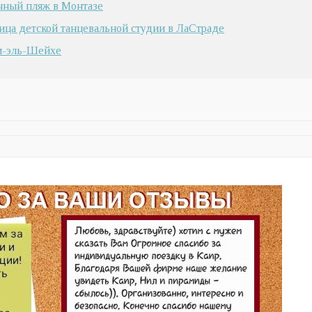
чный пляж в Монтазе
ица детской танцевальной студии в ЛаСтраде
м-эль-Шейхе