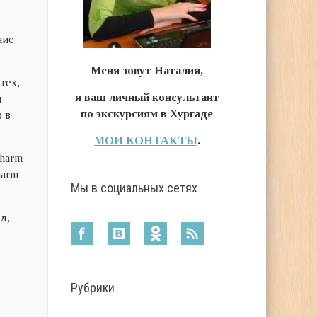
ние
Меня зовут Наталия,
ех,
я ваш личный консультант
м
по экскурсиям в Хургаде
 в
МОИ КОНТАКТЫ
.
Sharm
harm
Мы в социальных сетях
д,
Рубрики