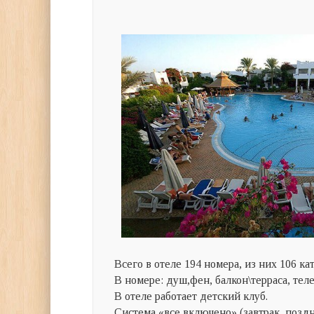
Всего в отеле 194 номера, из них 106 кат
В номере: душ,фен, балкон\терраса, те
В отеле работает детский клуб.
Система «все включено» (завтрак, поздн