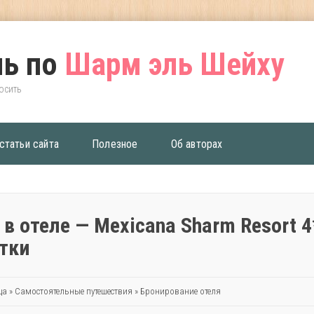
ь по
Шарм эль Шейху
росить
статьи сайта
Полезное
Об авторах
в отеле — Mexicana Sharm Resort 4
утки
ца
»
Самостоятельные путешествия
»
Бронирование отеля