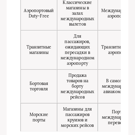
Классические
магазины в
Аэропортовый
Международны
залах
Duty-Free
аэропорты
международных
вылетов
Для
пассажиров,
Транзитные
ожидающих
Транзитная зон
магазины
пересадки в
аэропорта
международном
аэропорту
Продажа
товаров на
В самолётах
Бортовая
борту
международны
торговля
международных
авиакомпаний
рейсов
Магазины для
Порты
Морские
пассажиров
международны
порты
круизов и
перевозок
морских рейсов