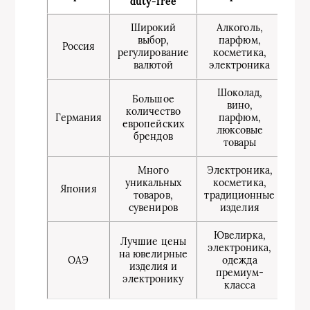
duty-free
Широкий
Алкоголь,
Сре
выбор,
парфюм,
Россия
цен
регулирование
косметика,
валютой
электроника
Шоколад,
Большое
Оче
вино,
количество
Германия
парфюм,
европейских
люксовые
брендов
товары
Много
Электроника,
Ср
уникальных
косметика,
Япония
товаров,
традиционные
э
сувениров
изделия
Ювелирка,
Лучшие цены
электроника,
Оч
на ювелирные
ОАЭ
одежда
д
изделия и
премиум-
электронику
класса