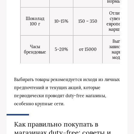
нормы ввоза
Отличный
Шоколад
сувенир с
10-15%
150 – 350
100 г
европейских
маршрутов
Выгода
Часы
зависит от
5-20%
от 15000
брендовые
марки и
модели
Выбирать товары рекомендуется исходя из личных
предпочтений и текущих акций, которые
периодически проводят duty-free магазины,
особенно крупные сети.
Как правильно покупать в
магазинах duty-free: советы и