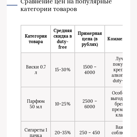
Сравнение цен на популярные
категории товаров
Средняя
Примерная
Категория
скидка в
цена (в
Комментари
товара
duty-
рублях)
free
Лучше
покупать
Виски 0.7
1500 –
15-30%
крепкий
л
4000
алкоголь в
duty-free
Особенно
выгодно на
Парфюм
2500 –
10-25%
бренды
50 мл
6000
премиум-
класса
Важно
Сигареты 1
20-35%
250 – 450
соблюдать
пачка