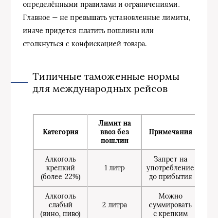
определёнными правилами и ограничениями.
Главное — не превышать установленные лимиты,
иначе придется платить пошлины или
столкнуться с конфискацией товара.
Типичные таможенные нормы
для международных рейсов
Лимит на
Категория
ввоз без
Примечания
пошлин
Алкоголь
Запрет на
крепкий
1 литр
употребление
(более 22%)
до прибытия
Алкоголь
Можно
слабый
2 литра
суммировать
(вино, пиво)
с крепким