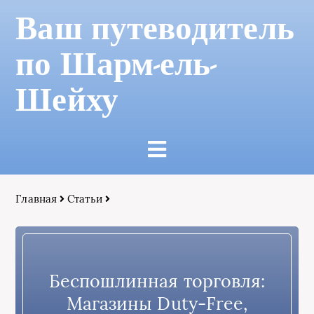
Ваш путеводитель
по Шарм-ель-
Шейху
Главная
Статьи
Беспошлинная торговля:
Магазины Duty-Free,