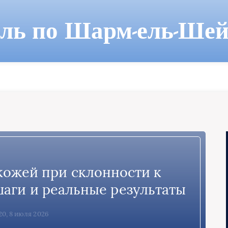
ель по Шарм-ель-Шей
кожей при склонности к
аги и реальные результаты
20, 8 июля 2026