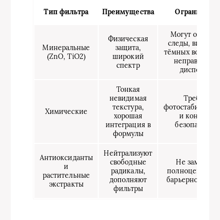
Тип фильтра
Преимущества
Ограничени
Могут оставля
Физическая
следы, видимы
Минеральные
защита,
тёмных волосах
(ZnO, TiO2)
широкий
неправильно
спектр
дисперсии
Тонкая
невидимая
Требуют
текстура,
фотостабилизат
Химические
хорошая
и контроля
интеграция в
безопасност
формулы
Нейтрализуют
Антиоксиданты
свободные
Не заменяю
и
радикалы,
полноценной 
растительные
дополняют
барьерной защ
экстракты
фильтры