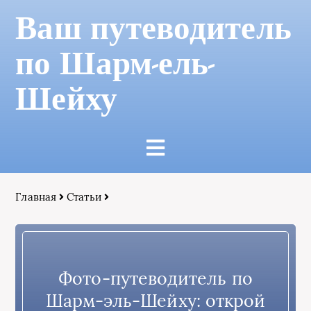
Ваш путеводитель
по Шарм-ель-
Шейху
Главная
Статьи
Фото-путеводитель по
Шарм-эль-Шейху: открой