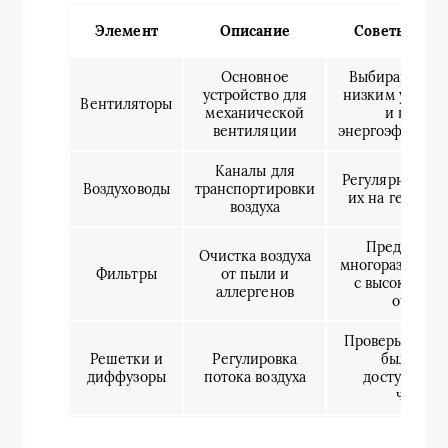
Элемент
Описание
Советы по в
Основное
Выбирайте мо
устройство для
низким уровн
Вентиляторы
механической
и высоко
вентиляции
энергоэффекти
Каналы для
Регулярно про
Воздуховоды
транспортировки
их на гермети
воздуха
Предпочит
Очистка воздуха
многоразовые 
Фильтры
от пыли и
с высоким ур
аллергенов
очистк
Проверьте, чт
Решетки и
Регулировка
были лег
диффузоры
потока воздуха
доступными
чистки