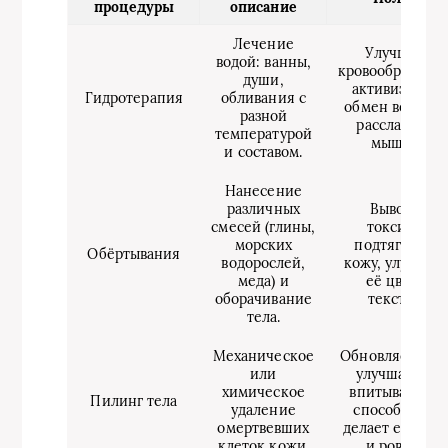
процедуры
описание
Лечение
Улучшает
водой: ванны,
кровообращени
души,
активизирует
Гидротерапия
обливания с
обмен веществ
разной
расслабляет
температурой
мышцы.
и составом.
Нанесение
различных
Выводят
смесей (глины,
токсины,
морских
подтягивают
Обёртывания
водорослей,
кожу, улучшаю
меда) и
её цвет и
оборачивание
текстуру.
тела.
Механическое
Обновляет кож
или
улучшает её
химическое
впитывающую
Пилинг тела
удаление
способность,
омертвевших
делает её мягч
клеток кожи.
и ровнее.