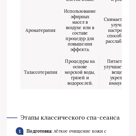
Использование
эфирных
Снимает стресс
масел в
улучшает
воздухе или в
Ароматерапия
настроение,
составе
способствует
процедур для
расслаблению
повышения
эффекта.
Процедуры на
Питает кожу,
основе
улучшает обме
Талассотерапия
морской воды,
веществ,
грязей и
укрепляет
водорослей.
иммунитет.
Этапы классического спа-сеанса
Подготовка:
лёгкое очищение кожи с