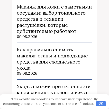
Макияж для кожи с заметными
сосудами: выбор тонального
средства и техники
растушёвки, которые
действительно работают
09.08.2026
Как правильно снимать
макияж: этапы и подходящие
средства для ежедневного
ухода
09.08.2026
Уход за кожей при склонности
к появлению тусклости из‑за
хронического стресса:
This website uses cookies to improve user experience. By
прагматичное руководство
continuing to use the site, you consent to the use of cookies.
OK