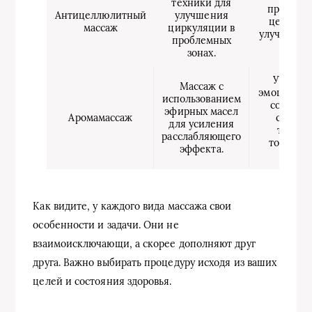
техники для
проявле
Антицеллюлитный
улучшения
целлюли
массаж
циркуляции в
улучшает 
проблемных
кожи.
зонах.
Улучша
Массаж с
эмоционал
использованием
состоян
эфирных масел
Аромамассаж
снижае
для усиления
тревогу
расслабляющего
тонизир
эффекта.
тело.
Как видите, у каждого вида массажа свои
особенности и задачи. Они не
взаимоисключающи, а скорее дополняют друг
друга. Важно выбирать процедуру исходя из ваших
целей и состояния здоровья.