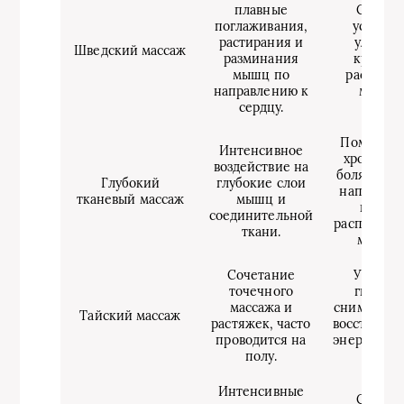
плавные
Снимае
поглаживания,
усталост
растирания и
улучша
Шведский массаж
разминания
кровото
мышц по
расслабл
направлению к
мышцы
сердцу.
Помогает
Интенсивное
хроничес
воздействие на
болях, сни
Глубокий
глубокие слои
напряжен
тканевый массаж
мышц и
глубок
соединительной
расположе
ткани.
мышцах
Сочетание
Улучша
точечного
гибкост
массажа и
снимает ст
Тайский массаж
растяжек, часто
восстанавл
проводится на
энергетич
полу.
баланс
Интенсивные
Снижае