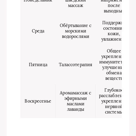
массаж
после
выходных
Поддержка
Обёртывание с
состояния
Среда
морскими
кожи,
водорослями
увлажнение
Общее
укрепление
иммунитета и
Пятница
Талассотерапия
улучшение
обмена
веществ
Глубокое
Аромамассаж с
расслабление,
эфирными
Воскресенье
укрепление
маслами
нервной
лаванды
системы