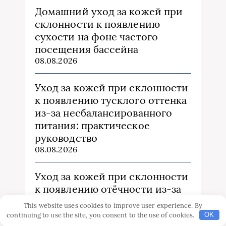
Домашний уход за кожей при
склонности к появлению
сухости на фоне частого
посещения бассейна
08.08.2026
Уход за кожей при склонности
к появлению тусклого оттенка
из‑за несбалансированного
питания: практическое
руководство
08.08.2026
Уход за кожей при склонности
к появлению отёчности из‑за
высокого потребления соли:
This website uses cookies to improve user experience. By
что действительно помогает
continuing to use the site, you consent to the use of cookies.
OK
08.08.2026