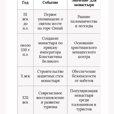
Значение для
Год
Событие
монастыря
III
Первое
Ранние
век
упоминание о
паломничества
до
святом месте
и легенды
н.э.
на горе Синай
Создание
монастыря по
Основание
около
приказу
христианского
330 г.
императора
монашеского
н.э.
Константина
центра
Великого
Строительство
Обеспечение
X век
защитных стен
безопасности
монастыря
от набегов
Популяризация
Современное
монастыря
XXI
восстановление
среди
век
и развитие
паломников и
туризма
туристов