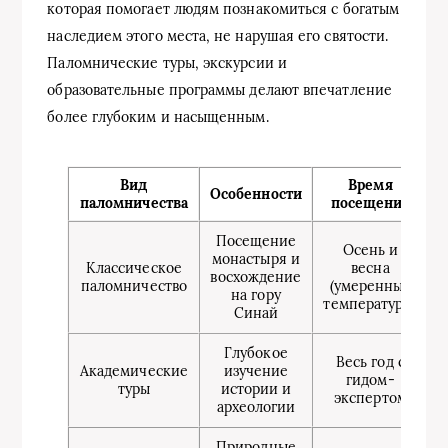
которая помогает людям познакомиться с богатым
наследием этого места, не нарушая его святости.
Паломнические туры, экскурсии и
образовательные программы делают впечатление
более глубоким и насыщенным.
Вид
Время
Особенности
паломничества
посещения
Посещение
Осень и
монастыря и
Классическое
весна
восхождение
паломничество
(умеренные
на гору
температуры)
Синай
Глубокое
Весь год с
Академические
изучение
гидом-
туры
истории и
экспертом
археологии
Природные