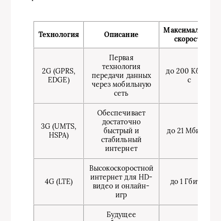
Максимальная
Технология
Описание
скорость
Первая
технология
2G (GPRS,
до 200 Кбит/
передачи данных
EDGE)
с
через мобильную
сеть
Обеспечивает
достаточно
3G (UMTS,
быстрый и
до 21 Мбит/с
HSPA)
стабильный
интернет
Высокоскоростной
интернет для HD-
4G (LTE)
до 1 Гбит/с
видео и онлайн-
игр
Будущее