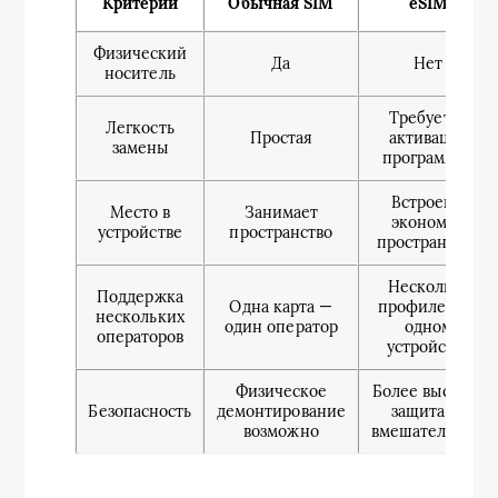
Критерий
Обычная SIM
eSIM
Физический
Да
Нет
носитель
Требуется
Легкость
Простая
активация
замены
программно
Встроена,
Место в
Занимает
экономит
устройстве
пространство
пространство
Несколько
Поддержка
Одна карта —
профилей на
нескольких
один оператор
одном
операторов
устройстве
Физическое
Более высокая
Безопасность
демонтирование
защита от
возможно
вмешательства