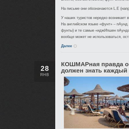
На письме они обозначаются L.E (напр
У наших туристов нередко возникает 
На английском языке «фунт» – пАунд.
фунты) и те самые «иджИпшен пАундс 
вообще может не использоваться, ос
Далее
КОШМАРная правда об
28
должен знать каждый
ЯНВ