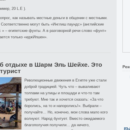
имер, 20 L.E ).
вопрос, как называть местные деньги в общении с местными.
 Соответственно могут быть «Инглиш паундс» (английские
» – египетские фунты. А в разговорной речи слово «фунт»
тается только «иджИпшен».
 отдыхе в Шарм Эль Шейхе. Это
Рек
 турист
Революционные движения в Египте уже стали
доброй традицией. Чуть что – вываливают
толпами на улицы и площади и что-то там
требуют. Мне так и хочется сказать: «За что
боролись, на то и напоролись!». Выбрали –
получайте… Но, конечно, мои слова мало кого
волнуют. Народ бунтует. Вместо ожидаемого
благополучия получили… да ничего,
ВЪ