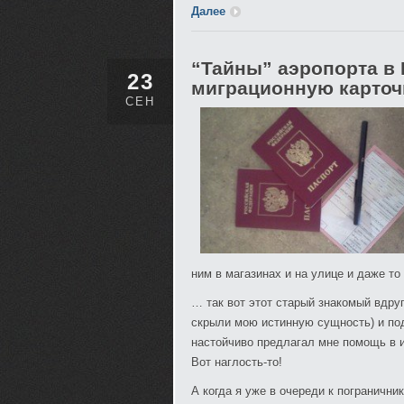
Далее
“Тайны” аэропорта в 
23
миграционную карточк
СЕН
ним в магазинах и на улице и даже т
… так вот этот старый знакомый вдру
скрыли мою истинную сущность) и под
настойчиво предлагал мне помощь в их
Вот наглость-то!
А когда я уже в очереди к пограничн