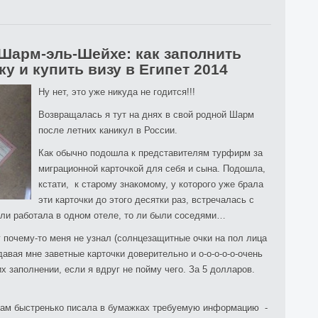
Шарм-эль-Шейхе: как заполнить
у и купить визу в Египет 2014
Ну нет, это уже никуда не годится!!!
Возвращалась я тут на днях в свой родной Шарм
после летних каникул в России.
Как обычно подошла к представителям турфирм за
миграционной карточкой для себя и сына. Подошла,
кстати, к старому знакомому, у которого уже брала
эти карточки до этого десятки раз, встречалась с
о ли работала в одном отеле, то ли были соседями…
г почему-то меня не узнал (солнцезащитные очки на пол лица
авая мне заветные карточки доверительно и о-о-о-о-о-очень
 заполнении, если я вдруг не пойму чего. За 5 долларов.
икам быстренько писала в бумажках требуемую информацию -