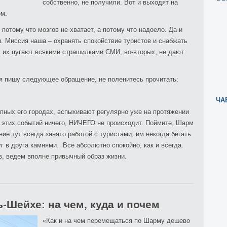
собственно, не получили. Вот и выходят на
ом.
 потому что мозгов не хватает, а потому что надоело. Да и
я. Миссия наша – охранять спокойствие туристов и снабжать
 их пугают всякими страшилками СМИ, во-вторых, не дают
 я пишу следующее обращение, не поленитесь прочитать:
ЧА
упных его городах, вспыхивают регулярно уже на протяжении
 этих событий ничего, НИЧЕГО не происходит. Поймите, Шарм
ние тут всегда занято работой с туристами, им некогда бегать
г в друга камнями. Все абсолютно спокойно, как и всегда.
в, ведем вполне привычный образ жизни.
-Шейхе: на чем, куда и почем
«Как и на чем перемещаться по Шарму дешево