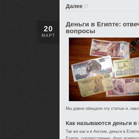
Далее
Деньги в Египте: отв
20
вопросы
МАРТ
Мы давно обещали эту статью и, након
Как называются деньги в 
Так же как и в Англии, деньги в Егип
Египте, соответственно, фунт египетс