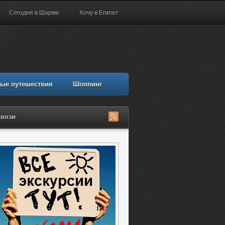
Сегодня в Шарме
Хочу в Египет
ые путешествия
Шоппинг
связи