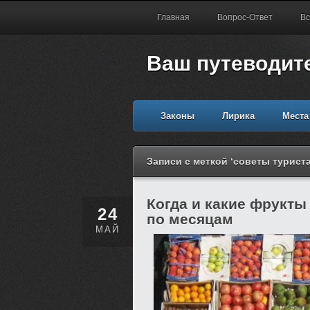
Главная
Вопрос-Ответ
Вс
Ваш путеводит
Законы
Лирика
Места
Записи с меткой ‘советы турист
Когда и какие фрукты
24
по месяцам
МАЙ