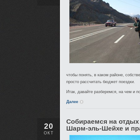
чтобы понять, в каком районе, собств
просто рассчитать бюджет поездки.
Итак, давайте разберемся, на чем и 
Далее
Собираемся на отдых 
20
Шарм-эль-Шейхе и пр
ОКТ