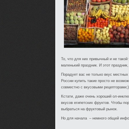
То, что для них привычный и не тако
маленький праздник. И этот праздник,
Порадует вас не только вкус местных
России купить такие просто не возмож
совместно с вкусовыми рецепторами;)
Кстати, даже очень хороший ол-инклю
вкусов египетских фруктов. Чтобы по
выбраться на фруктовый рынок.
Но для начала – немного общей инфо