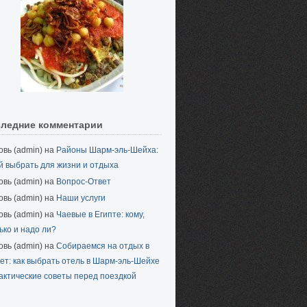
ледние комментарии
вь (admin) на
Районы Шарм-эль-Шейха:
й выбрать для жизни и отдыха
вь (admin) на
Вопрос-Ответ
вь (admin) на
Наши услуги
вь (admin) на
Чаевые в Египте: кому,
ько и надо ли?
вь (admin) на
Собираемся на отдых в
ет: как выбрать отель в Шарм-эль-Шейхе
актические советы перед поездкой