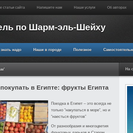
е статьи сайта
Напишите нам
Наши услуги
Об авторах
ель по Шарм-эль-Шейху
 знать надо
Наши в городе
Полезное
Самостоятельн
ам’
На 
 покупать в Египте: фрукты Египта
Поездка в Египет – это всегда не
только “накупаться в море”, но и
“наесться фруктов”
От разнообразия и многоцветия
фруктовых ларьков в Старом