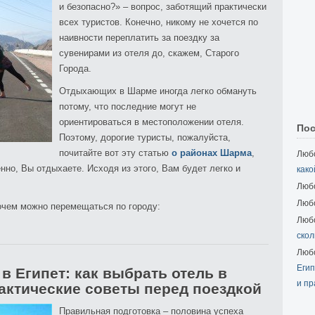
и безопасно?» – вопрос, заботящий практически
всех туристов. Конечно, никому не хочется по
наивности переплатить за поездку за
сувенирами из отеля до, скажем, Старого
Города.
Отдыхающих в Шарме иногда легко обмануть
потому, что последние могут не
ориентироваться в местоположении отеля.
Пос
Поэтому, дорогие туристы, пожалуйста,
почитайте вот эту статью
о районах Шарма
,
Любо
енно, Вы отдыхаете. Исходя из этого, Вам будет легко и
како
Любо
Любо
почем можно перемещаться по городу:
Любо
скол
Любо
Егип
в Египет: как выбрать отель в
и пр
актические советы перед поездкой
Правильная подготовка – половина успеха