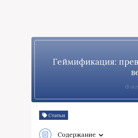
Геймификация: прев
в
18:2
Статьи
Содержание